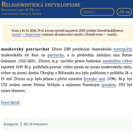
Religionistická encyklopedie
Sociologický ústav AV ČR, v.v.i.
hlavní editor
: Zdeněk R. Nešpor
Verze z 24. 10. 2024, 19:41, kterou vytvořil
imported>ZRN
(přidán Slovník buddhismu)
(
rozdíl
)
← Starší verze
| zobrazit aktuální verzi (rozdíl) | Novější verze → (rozdíl)
moskevský patriarchát
Zřízen 1589 povýšením dosavadního
metropolity
moskevského vší Rusi na
patriarchu
, a to především zásluhou cara Borise
Godunova (1552-1605). Zřízení m.p. završilo proces budování
autokefální církve
započatý 1449. M.p. podléhala pravosl. církev jenom na území moskevského státu,
církev na území dnešní Ukrajiny a Běloruska mu byla podřízena v průběhu 18. a
19. stol. Zřízení m.p. bylo jednou z příčin uzavření
Brestské unie
(1596). M.p. byl
1721 zrušen carem Petrem Velikým a nahrazen Posvátným
synodem
; 1917 byl
znovu obnoven.
Pavel Boček
Kategorie
:
JKI/Křesťanství