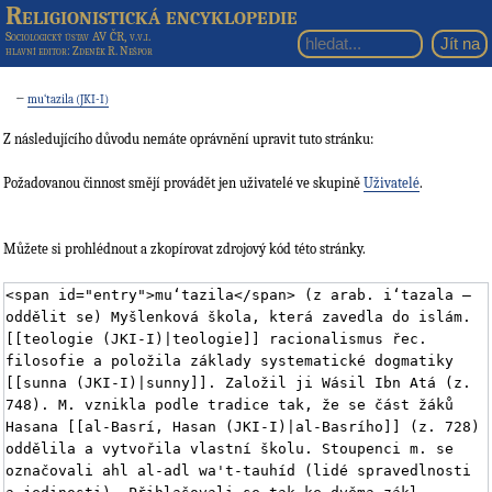
Religionistická encyklopedie
Sociologický ústav AV ČR, v.v.i.
hlavní editor
: Zdeněk R. Nešpor
←
mu‘tazila (JKI-I)
Z následujícího důvodu nemáte oprávnění upravit tuto stránku:
Požadovanou činnost smějí provádět jen uživatelé ve skupině
Uživatelé
.
Můžete si prohlédnout a zkopírovat zdrojový kód této stránky.