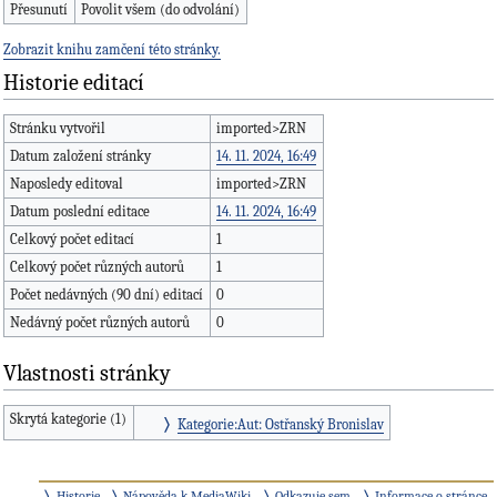
Přesunutí
Povolit všem (do odvolání)
Zobrazit knihu zamčení této stránky.
Historie editací
Stránku vytvořil
imported>ZRN
Datum založení stránky
14. 11. 2024, 16:49
Naposledy editoval
imported>ZRN
Datum poslední editace
14. 11. 2024, 16:49
Celkový počet editací
1
Celkový počet různých autorů
1
Počet nedávných (90 dní) editací
0
Nedávný počet různých autorů
0
Vlastnosti stránky
Skrytá kategorie (1)
Kategorie:Aut: Ostřanský Bronislav
Historie
Nápověda k MediaWiki
Odkazuje sem
Informace o stránce