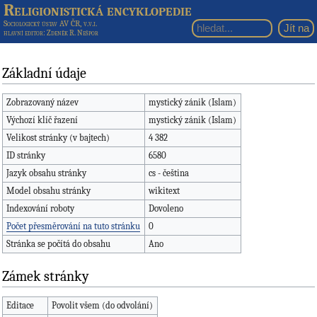
Religionistická encyklopedie
Sociologický ústav AV ČR, v.v.i.
hlavní editor
: Zdeněk R. Nešpor
Základní údaje
Zobrazovaný název
mystický zánik (Islam)
Výchozí klíč řazení
mystický zánik (Islam)
Velikost stránky (v bajtech)
4 382
ID stránky
6580
Jazyk obsahu stránky
cs - čeština
Model obsahu stránky
wikitext
Indexování roboty
Dovoleno
Počet přesměrování na tuto stránku
0
Stránka se počítá do obsahu
Ano
Zámek stránky
Editace
Povolit všem (do odvolání)