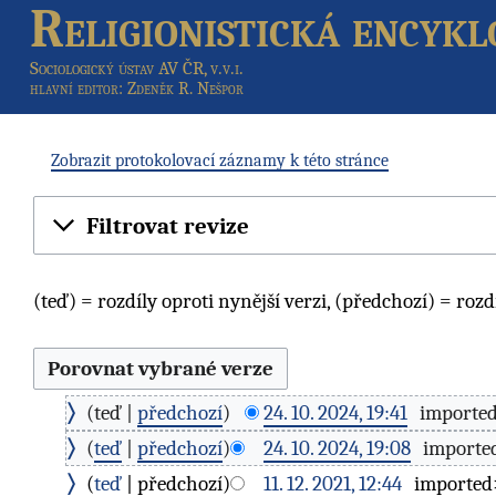
Religionistická encykl
Sociologický ústav AV ČR, v.v.i.
hlavní editor
: Zdeněk R. Nešpor
Zobrazit protokolovací záznamy k této stránce
Filtrovat revize
(teď) = rozdíly oproti nynější verzi, (předchozí) = rozd
teď
předchozí
24. 10. 2024, 19:41
‎
importe
teď
předchozí
24. 10. 2024, 19:08
‎
import
teď
předchozí
11. 12. 2021, 12:44
‎
importe