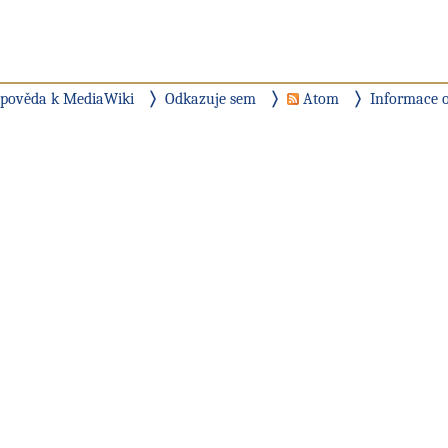
pověda k MediaWiki
Odkazuje sem
Atom
Informace o