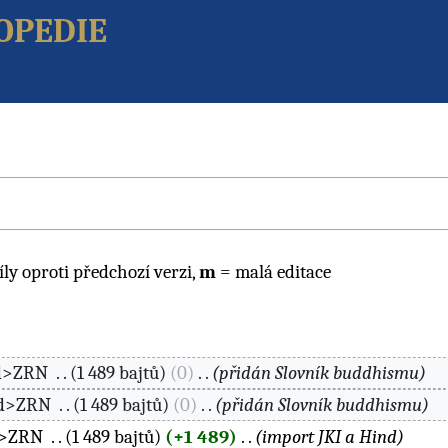
opedie
íly oproti předchozí verzi,
m
= malá editace
d>ZRN
‎
1 489 bajtů
0
‎
přidán Slovník buddhismu
ed>ZRN
‎
1 489 bajtů
0
‎
přidán Slovník buddhismu
d>ZRN
‎
1 489 bajtů
+1 489
‎
import JKI a Hind