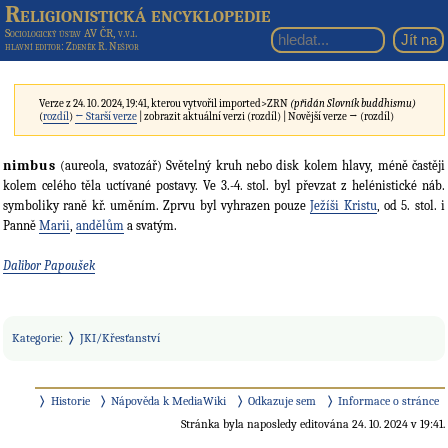
Religionistická encyklopedie
Sociologický ústav AV ČR, v.v.i.
hlavní editor
: Zdeněk R. Nešpor
Verze z 24. 10. 2024, 19:41, kterou vytvořil
imported>ZRN
(přidán Slovník buddhismu)
(
rozdíl
)
← Starší verze
| zobrazit aktuální verzi (rozdíl) | Novější verze → (rozdíl)
nimbus
(aureola, svatozář) Světelný kruh nebo disk kolem hlavy, méně častěji
kolem celého těla uctívané postavy. Ve 3.-4. stol. byl převzat z helénistické náb.
symboliky raně kř. uměním. Zprvu byl vyhrazen pouze
Ježíši Kristu
, od 5. stol. i
Panně
Marii
,
andělům
a svatým.
Dalibor Papoušek
Kategorie
:
JKI/Křesťanství
Historie
Nápověda k MediaWiki
Odkazuje sem
Informace o stránce
Stránka byla naposledy editována 24. 10. 2024 v 19:41.