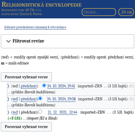
Religionistická encyklopedie
Sociologický ústav AV ČR, v.v.i.
hlavní editor
: Zdeněk R. Nešpor
Zobrazit protokolovací záznamy k této stránce
Filtrovat revize
(teď) = rozdíly oproti nynější verzi, (předchozí) = rozdíly oproti předchozí verzi,
m
= malá editace
teď
předchozí
24. 10. 2024, 19:41
‎
imported>ZRN
‎
3 531 bajtů
0
přidán Slovník buddhismu
teď
předchozí
24. 10. 2024, 19:08
‎
imported>ZRN
‎
3 531 bajtů
0
přidán Slovník buddhismu
teď
předchozí
11. 12. 2021, 12:44
‎
imported>ZRN
‎
3 531 bajtů
+3 531
‎
import JKI a Hind