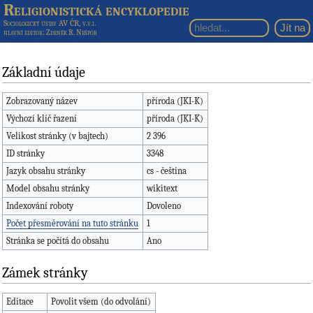
Religionistická encyklopedie
Sociologický ústav AV ČR, v.v.i.
hlavní editor
: Zdeněk R. Nešpor
Základní údaje
Zobrazovaný název
příroda (JKI-K)
Výchozí klíč řazení
příroda (JKI-K)
Velikost stránky (v bajtech)
2 396
ID stránky
3348
Jazyk obsahu stránky
cs - čeština
Model obsahu stránky
wikitext
Indexování roboty
Dovoleno
Počet přesměrování na tuto stránku
1
Stránka se počítá do obsahu
Ano
Zámek stránky
Editace
Povolit všem (do odvolání)