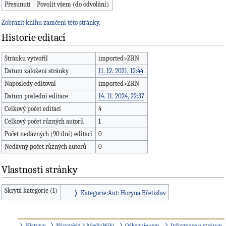
Přesunutí
Povolit všem (do odvolání)
Zobrazit knihu zamčení této stránky.
Historie editací
Stránku vytvořil
imported>ZRN
Datum založení stránky
11. 12. 2021, 12:44
Naposledy editoval
imported>ZRN
Datum poslední editace
14. 11. 2024, 22:37
Celkový počet editací
4
Celkový počet různých autorů
1
Počet nedávných (90 dní) editací
0
Nedávný počet různých autorů
0
Vlastnosti stránky
Skrytá kategorie (1)
Kategorie:Aut: Horyna Břetislav
Historie
Nápověda k MediaWiki
Odkazuje sem
Informace o stránce