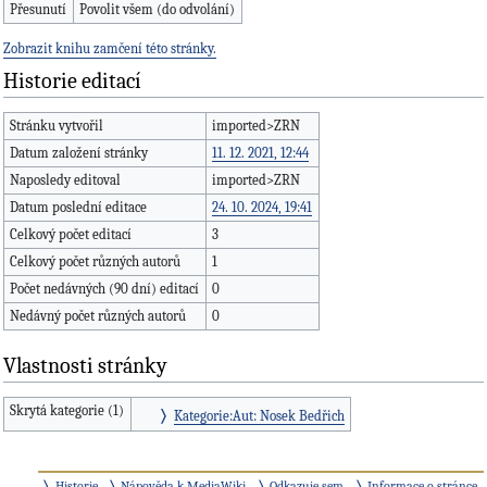
Přesunutí
Povolit všem (do odvolání)
Zobrazit knihu zamčení této stránky.
Historie editací
Stránku vytvořil
imported>ZRN
Datum založení stránky
11. 12. 2021, 12:44
Naposledy editoval
imported>ZRN
Datum poslední editace
24. 10. 2024, 19:41
Celkový počet editací
3
Celkový počet různých autorů
1
Počet nedávných (90 dní) editací
0
Nedávný počet různých autorů
0
Vlastnosti stránky
Skrytá kategorie (1)
Kategorie:Aut: Nosek Bedřich
Historie
Nápověda k MediaWiki
Odkazuje sem
Informace o stránce