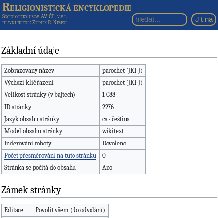
Religionistická encyklopedie
Sociologický ústav AV ČR, v.v.i.
hlavní editor
: Zdeněk R. Nešpor
Základní údaje
Zobrazovaný název
parochet (JKI-J)
Výchozí klíč řazení
parochet (JKI-J)
Velikost stránky (v bajtech)
1 088
ID stránky
2276
Jazyk obsahu stránky
cs - čeština
Model obsahu stránky
wikitext
Indexování roboty
Dovoleno
Počet přesměrování na tuto stránku
0
Stránka se počítá do obsahu
Ano
Zámek stránky
Editace
Povolit všem (do odvolání)