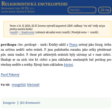
Religionistická encyklopedie
Sociologický ústav AV ČR, v.v.i.
hlavní editor
: Zdeněk R. Nešpor
Verze z 14. 11. 2024, 22:37, kterou vytvořil
imported>ZRN
(odkazy "viz též" vždy až po
jménu autora hesla)
(
rozdíl
)
← Starší verze
| zobrazit aktuální verzi (rozdíl) | Novější verze → (rozdíl)
perikopa
(řec. perikopé – úsek) Krátký oddíl z
Písma
určený jako liturg. četba
na určitou neděli nebo svátek. P. jsou podobného rozsahu jako celky předávané
pův. ústní tradicí. P. čtené při některých svátcích byly užívány už v rané církvi.
Shoduje se na nich více kř. církví a jsou základem současných řad perikop pro
všechny neděle a svátky. Bývají často základem
kázání
.
Pavel Pokorný
evangeliář
,
lekcionář
Viz též:
Kategorie
:
JKI/Křesťanství