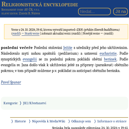
Religionistická encyklopedie
Sociologický ústav AV ČR, v.v.i.
hlavní editor
: Zdeněk R. Nešpor
Verze z 24. 10. 2024, 19:41, kterou vytvořil
imported>ZRN
(přidán Slovník buddhismu)
(
rozdíl
)
← Starší verze
| zobrazit aktuální verzi (rozdíl) | Novější verze → (rozdíl)
poslední večeře
Poslední stolování
Ježíše
s učedníky před jeho ukřižováním.
Následovalo mytí nohou apoštolů (pedilavium) a ustavení
eucharistie
. Podle
synoptických
evangelií
se za poslední pokrm pokládá obětní
beránek
. Podle
evangelia sv. Jana došlo však k ukřižování ještě za přípravy (paraskeué) obětního
pokrmu; v tom případě můžeme p.v. pokládat za anticipaci obětního beránka.
Pavel Spunar
Kategorie
:
JKI/Křesťanství
Historie
Nápověda k MediaWiki
Odkazuje sem
Informace o stránce
Stránka byla naposledy editována 24. 10. 2024 v 19:41.