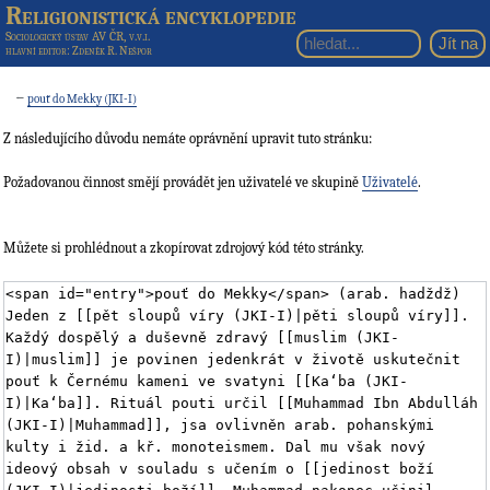
Religionistická encyklopedie
Sociologický ústav AV ČR, v.v.i.
hlavní editor
: Zdeněk R. Nešpor
←
pouť do Mekky (JKI-I)
Z následujícího důvodu nemáte oprávnění upravit tuto stránku:
Požadovanou činnost smějí provádět jen uživatelé ve skupině
Uživatelé
.
Můžete si prohlédnout a zkopírovat zdrojový kód této stránky.