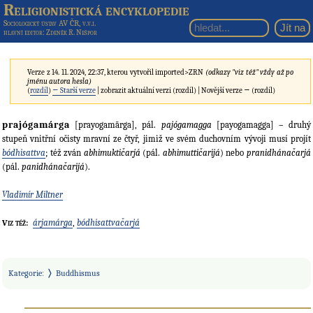
Religionistická encyklopedie
Sociologický ústav AV ČR, v.v.i.
hlavní editor
: Zdeněk R. Nešpor
Verze z 14. 11. 2024, 22:37, kterou vytvořil
imported>ZRN
(odkazy "viz též" vždy až po
jménu autora hesla)
(
rozdíl
)
← Starší verze
| zobrazit aktuální verzi (rozdíl) | Novější verze → (rozdíl)
prajógamárga
[prayogamārga], pál.
pajógamagga
[payogamagga] – druhý
stupeň vnitřní očisty mravní ze čtyř, jimiž ve svém duchovním vývoji musí projít
bódhisattva
; též zván
abhimuktičarjá
(pál.
abhimuttičarijá
) nebo
pranidhánačarjá
(pál.
panidhánačarijá
).
Vladimír Miltner
árjamárga
,
bódhisattvačarjá
Viz též:
Kategorie
:
Buddhismus