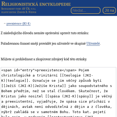
Religionistická encyklopedie
Sociologický ústav AV ČR, v.v.i.
hlavní editor
: Zdeněk R. Nešpor
←
preexistence (JKI-K)
Z následujícího důvodu nemáte oprávnění upravit tuto stránku:
Požadovanou činnost smějí provádět jen uživatelé ve skupině
Uživatelé
.
Můžete si prohlédnout a zkopírovat zdrojový kód této stránky.