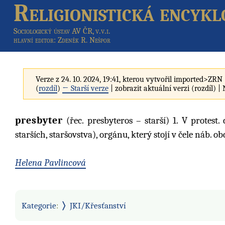
Religionistická encykl
Sociologický ústav AV ČR, v.v.i.
hlavní editor
: Zdeněk R. Nešpor
Verze z 24. 10. 2024, 19:41, kterou vytvořil
imported>ZRN
(
rozdíl
)
← Starší verze
| zobrazit aktuální verzi (rozdíl) |
presbyter
(řec. presbyteros – starší) 1. V protest.
starších, staršovstva), orgánu, který stojí v čele náb. o
Helena Pavlincová
Kategorie
:
JKI/Křesťanství