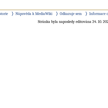
storie
Nápověda k MediaWiki
Odkazuje sem
Informace o
Stránka byla naposledy editována 24. 10. 202