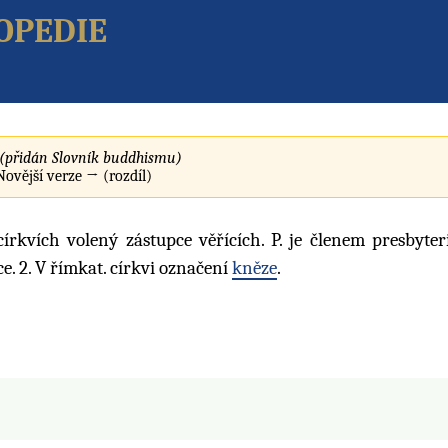
opedie
(přidán Slovník buddhismu)
 Novější verze → (rozdíl)
 církvích volený zástupce věřících. P. je členem presbyter
bce. 2. V římkat. církvi označení
kněze
.