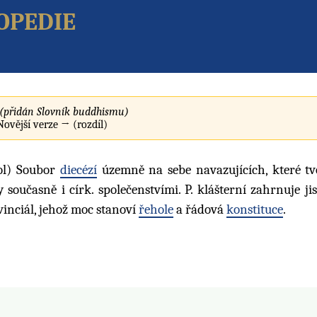
opedie
(přidán Slovník buddhismu)
 Novější verze → (rozdíl)
kol) Soubor
diecézí
územně na sebe navazujících, které tvo
 současně i círk. společenstvími. P. klášterní zahrnuje ji
rovinciál, jehož moc stanoví
řehole
a řádová
konstituce
.