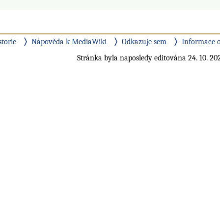
storie
Nápověda k MediaWiki
Odkazuje sem
Informace o
Stránka byla naposledy editována 24. 10. 202