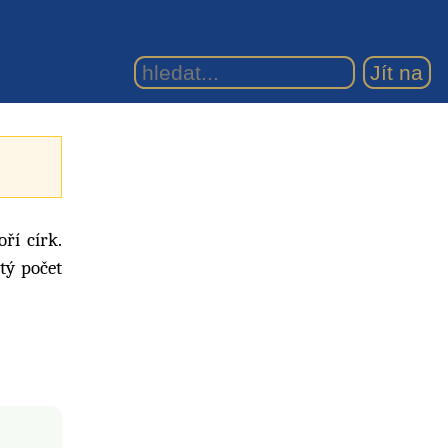
ří círk.
stý počet