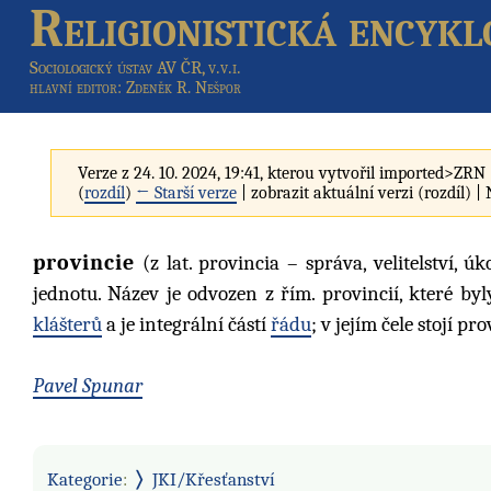
Religionistická encykl
Sociologický ústav AV ČR, v.v.i.
hlavní editor
: Zdeněk R. Nešpor
Verze z 24. 10. 2024, 19:41, kterou vytvořil
imported>ZRN
(
rozdíl
)
← Starší verze
| zobrazit aktuální verzi (rozdíl) |
provincie
(z lat. provincia – správa, velitelství, ú
jednotu. Název je odvozen z řím. provincií, které byly
klášterů
a je integrální částí
řádu
; v jejím čele stojí p
Pavel Spunar
Kategorie
:
JKI/Křesťanství