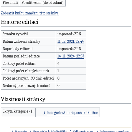
Přesunutí
Povolit všem (do odvolání)
Zobrazit knihu zamčení této stránky.
Historie editací
Stránku vytvořil
imported>ZRN
Datum založení stránky
11. 12. 2021, 12:44
Naposledy editoval
imported>ZRN
Datum poslední editace
14. 11. 2024, 22:37
Celkový počet editací
4
Celkový počet různých autorů
1
Počet nedávných (90 dní) editací
0
Nedávný počet různých autorů
0
Vlastnosti stránky
Skrytá kategorie (1)
Kategorie:Aut: Papoušek Dalibor
Historie
Nápověda k MediaWiki
Odkazuje sem
Informace o stránce