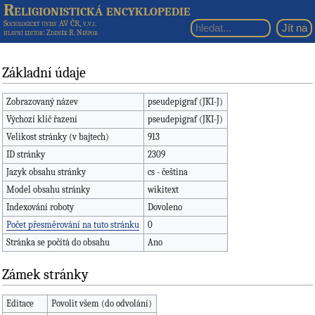
Religionistická encyklopedie
Sociologický ústav AV ČR, v.v.i.
hlavní editor
: Zdeněk R. Nešpor
Základní údaje
Zobrazovaný název
pseudepigraf (JKI-J)
Výchozí klíč řazení
pseudepigraf (JKI-J)
Velikost stránky (v bajtech)
913
ID stránky
2309
Jazyk obsahu stránky
cs - čeština
Model obsahu stránky
wikitext
Indexování roboty
Dovoleno
Počet přesměrování na tuto stránku
0
Stránka se počítá do obsahu
Ano
Zámek stránky
Editace
Povolit všem (do odvolání)