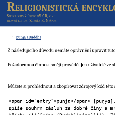
Religionistická encykl
Sociologický ústav AV ČR, v.v.i.
hlavní editor
: Zdeněk R. Nešpor
←
punja (Buddh)
Z následujícího důvodu nemáte oprávnění upravit tuto
Požadovanou činnost smějí provádět jen uživatelé ve 
Můžete si prohlédnout a zkopírovat zdrojový kód této 