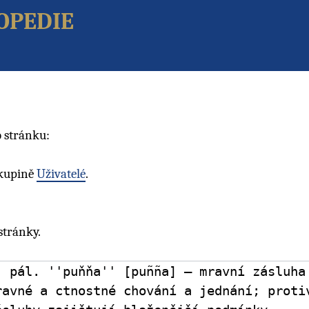
opedie
 stránku:
skupině
Uživatelé
.
stránky.