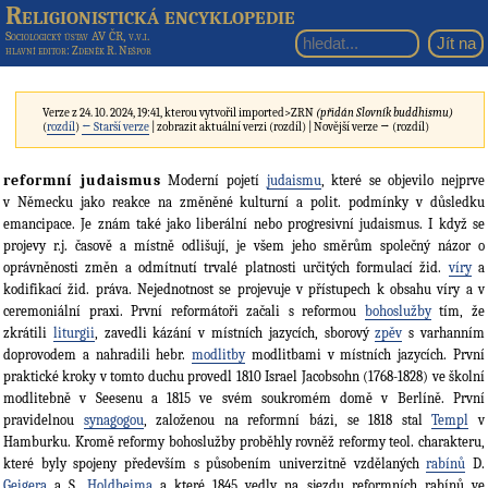
Religionistická encyklopedie
Sociologický ústav AV ČR, v.v.i.
hlavní editor
: Zdeněk R. Nešpor
Verze z 24. 10. 2024, 19:41, kterou vytvořil
imported>ZRN
(přidán Slovník buddhismu)
(
rozdíl
)
← Starší verze
| zobrazit aktuální verzi (rozdíl) | Novější verze → (rozdíl)
reformní judaismus
Moderní pojetí
judaismu
, které se objevilo nejprve
v Německu jako reakce na změněné kulturní a polit. podmínky v důsledku
emancipace. Je znám také jako liberální nebo progresivní judaismus. I když se
projevy r.j. časově a místně odlišují, je všem jeho směrům společný názor o
oprávněnosti změn a odmítnutí trvalé platnosti určitých formulací žid.
víry
a
kodifikací žid. práva. Nejednotnost se projevuje v přístupech k obsahu víry a v
ceremoniální praxi. První reformátoři začali s reformou
bohoslužby
tím, že
zkrátili
liturgii
, zavedli kázání v místních jazycích, sborový
zpěv
s varhanním
doprovodem a nahradili hebr.
modlitby
modlitbami v místních jazycích. První
praktické kroky v tomto duchu provedl 1810 Israel Jacobsohn (1768-1828) ve školní
modlitebně v Seesenu a 1815 ve svém soukromém domě v Berlíně. První
pravidelnou
synagogou
, založenou na reformní bázi, se 1818 stal
Templ
v
Hamburku. Kromě reformy bohoslužby proběhly rovněž reformy teol. charakteru,
které byly spojeny především s působením univerzitně vzdělaných
rabínů
D.
Geigera
a S.
Holdheima
a které 1845 vedly na sjezdu reformních rabínů ve