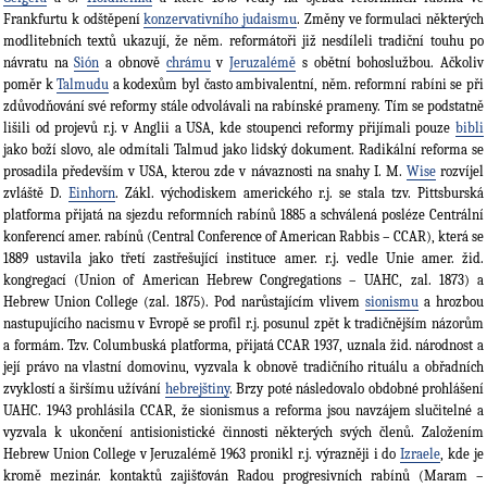
Frankfurtu k odštěpení
konzervativního judaismu
. Změny ve formulaci některých
modlitebních textů ukazují, že něm. reformátoři již nesdíleli tradiční touhu po
návratu na
Sión
a obnově
chrámu
v
Jeruzalémě
s obětní bohoslužbou. Ačkoliv
poměr k
Talmudu
a kodexům byl často ambivalentní, něm. reformní rabíni se při
zdůvodňování své reformy stále odvolávali na rabínské prameny. Tím se podstatně
lišili od projevů r.j. v Anglii a USA, kde stoupenci reformy přijímali pouze
bibli
jako boží slovo, ale odmítali Talmud jako lidský dokument. Radikální reforma se
prosadila především v USA, kterou zde v návaznosti na snahy I. M.
Wise
rozvíjel
zvláště D.
Einhorn
. Zákl. východiskem amerického r.j. se stala tzv. Pittsburská
platforma přijatá na sjezdu reformních rabínů 1885 a schválená posléze Centrální
konferencí amer. rabínů (Central Conference of American Rabbis – CCAR), která se
1889 ustavila jako třetí zastřešující instituce amer. r.j. vedle Unie amer. žid.
kongregací (Union of American Hebrew Congregations – UAHC, zal. 1873) a
Hebrew Union College (zal. 1875). Pod narůstajícím vlivem
sionismu
a hrozbou
nastupujícího nacismu v Evropě se profil r.j. posunul zpět k tradičnějším názorům
a formám. Tzv. Columbuská platforma, přijatá CCAR 1937, uznala žid. národnost a
její právo na vlastní domovinu, vyzvala k obnově tradičního rituálu a obřadních
zvyklostí a širšímu užívání
hebrejštiny
. Brzy poté následovalo obdobné prohlášení
UAHC. 1943 prohlásila CCAR, že sionismus a reforma jsou navzájem slučitelné a
vyzvala k ukončení antisionistické činnosti některých svých členů. Založením
Hebrew Union College v Jeruzalémě 1963 pronikl r.j. výrazněji i do
Izraele
, kde je
kromě mezinár. kontaktů zajišťován Radou progresivních rabínů (Maram –