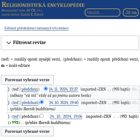
Religionistická encyklopedie
Sociologický ústav AV ČR, v.v.i.
hlavní editor
: Zdeněk R. Nešpor
Zobrazit protokolovací záznamy k této stránce
Filtrovat revize
(teď) = rozdíly oproti nynější verzi, (předchozí) = rozdíly oproti předchozí verzi,
m
= malá editace
teď
předchozí
14. 11. 2024, 22:37
‎
imported>ZRN
‎
993 bajtů
0
‎
odkazy "viz též" vždy až po jménu autora hesla
teď
předchozí
24. 10. 2024, 19:40
‎
imported>ZRN
‎
993 bajtů
0
‎
přidán Slovník buddhismu
teď
předchozí
24. 10. 2024, 19:06
‎
imported>ZRN
‎
993 bajtů
+993
‎
přidán Slovník buddhismu