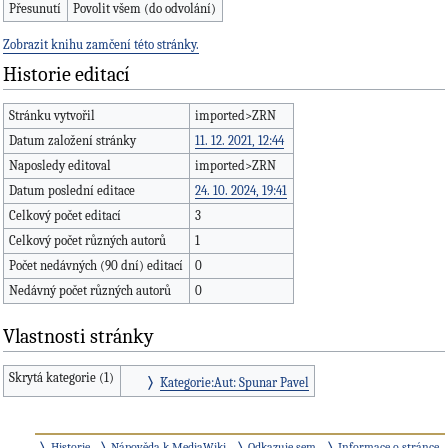
Přesunutí
Povolit všem (do odvolání)
Zobrazit knihu zamčení této stránky.
Historie editací
Stránku vytvořil
imported>ZRN
Datum založení stránky
11. 12. 2021, 12:44
Naposledy editoval
imported>ZRN
Datum poslední editace
24. 10. 2024, 19:41
Celkový počet editací
3
Celkový počet různých autorů
1
Počet nedávných (90 dní) editací
0
Nedávný počet různých autorů
0
Vlastnosti stránky
Skrytá kategorie (1)
Kategorie:Aut: Spunar Pavel
Historie
Nápověda k MediaWiki
Odkazuje sem
Informace o stránce