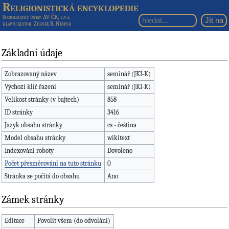
Religionistická encyklopedie
Sociologický ústav AV ČR, v.v.i.
hlavní editor
: Zdeněk R. Nešpor
Základní údaje
Zobrazovaný název
seminář (JKI-K)
Výchozí klíč řazení
seminář (JKI-K)
Velikost stránky (v bajtech)
858
ID stránky
3416
Jazyk obsahu stránky
cs - čeština
Model obsahu stránky
wikitext
Indexování roboty
Dovoleno
Počet přesměrování na tuto stránku
0
Stránka se počítá do obsahu
Ano
Zámek stránky
Editace
Povolit všem (do odvolání)