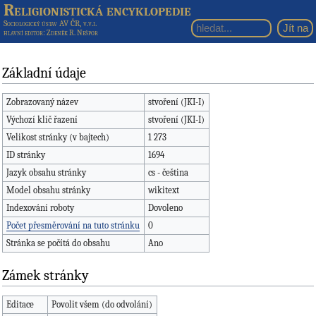
Religionistická encyklopedie
Sociologický ústav AV ČR, v.v.i.
hlavní editor
: Zdeněk R. Nešpor
Základní údaje
Zobrazovaný název
stvoření (JKI-I)
Výchozí klíč řazení
stvoření (JKI-I)
Velikost stránky (v bajtech)
1 273
ID stránky
1694
Jazyk obsahu stránky
cs - čeština
Model obsahu stránky
wikitext
Indexování roboty
Dovoleno
Počet přesměrování na tuto stránku
0
Stránka se počítá do obsahu
Ano
Zámek stránky
Editace
Povolit všem (do odvolání)