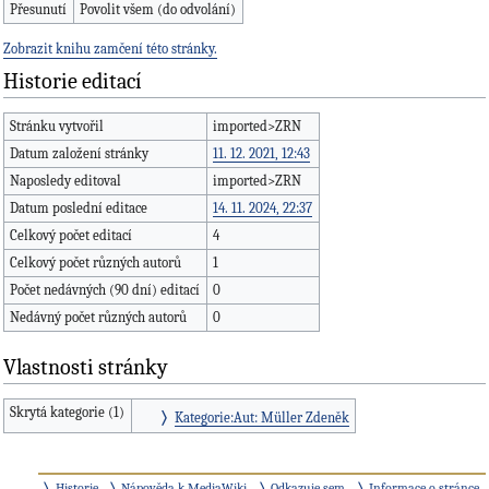
Přesunutí
Povolit všem (do odvolání)
Zobrazit knihu zamčení této stránky.
Historie editací
Stránku vytvořil
imported>ZRN
Datum založení stránky
11. 12. 2021, 12:43
Naposledy editoval
imported>ZRN
Datum poslední editace
14. 11. 2024, 22:37
Celkový počet editací
4
Celkový počet různých autorů
1
Počet nedávných (90 dní) editací
0
Nedávný počet různých autorů
0
Vlastnosti stránky
Skrytá kategorie (1)
Kategorie:Aut: Müller Zdeněk
Historie
Nápověda k MediaWiki
Odkazuje sem
Informace o stránce