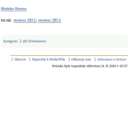
Břetislav Horyna
stvoření (JKI-J)
,
stvoření (JKI-I)
Viz též:
Kategorie
:
JKI/Křesťanství
Historie
Nápověda k MediaWiki
Odkazuje sem
Informace o stránce
Stránka byla naposledy editována 14. 11. 2024 v 22:37.