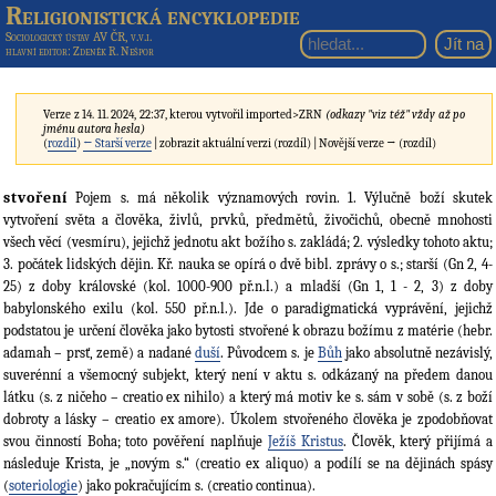
Religionistická encyklopedie
Sociologický ústav AV ČR, v.v.i.
hlavní editor
: Zdeněk R. Nešpor
Verze z 14. 11. 2024, 22:37, kterou vytvořil
imported>ZRN
(odkazy "viz též" vždy až po
jménu autora hesla)
(
rozdíl
)
← Starší verze
| zobrazit aktuální verzi (rozdíl) | Novější verze → (rozdíl)
stvoření
Pojem s. má několik významových rovin. 1. Výlučně boží skutek
vytvoření světa a člověka, živlů, prvků, předmětů, živočichů, obecně mnohosti
všech věcí (vesmíru), jejichž jednotu akt božího s. zakládá; 2. výsledky tohoto aktu;
3. počátek lidských dějin. Kř. nauka se opírá o dvě bibl. zprávy o s.; starší (Gn 2, 4-
25) z doby královské (kol. 1000-900 př.n.l.) a mladší (Gn 1, 1 - 2, 3) z doby
babylonského exilu (kol. 550 př.n.l.). Jde o paradigmatická vyprávění, jejichž
podstatou je určení člověka jako bytosti stvořené k obrazu božímu z matérie (hebr.
adamah – prsť, země) a nadané
duší
. Původcem s. je
Bůh
jako absolutně nezávislý,
suverénní a všemocný subjekt, který není v aktu s. odkázaný na předem danou
látku (s. z ničeho – creatio ex nihilo) a který má motiv ke s. sám v sobě (s. z boží
dobroty a lásky – creatio ex amore). Úkolem stvořeného člověka je zpodobňovat
svou činností Boha; toto pověření naplňuje
Ježíš Kristus
. Člověk, který přijímá a
následuje Krista, je „novým s.“ (creatio ex aliquo) a podílí se na dějinách spásy
(
soteriologie
) jako pokračujícím s. (creatio continua).