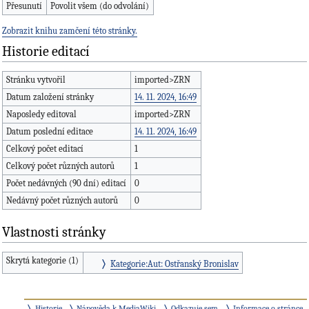
Přesunutí
Povolit všem (do odvolání)
Zobrazit knihu zamčení této stránky.
Historie editací
Stránku vytvořil
imported>ZRN
Datum založení stránky
14. 11. 2024, 16:49
Naposledy editoval
imported>ZRN
Datum poslední editace
14. 11. 2024, 16:49
Celkový počet editací
1
Celkový počet různých autorů
1
Počet nedávných (90 dní) editací
0
Nedávný počet různých autorů
0
Vlastnosti stránky
Skrytá kategorie (1)
Kategorie:Aut: Ostřanský Bronislav
Historie
Nápověda k MediaWiki
Odkazuje sem
Informace o stránce