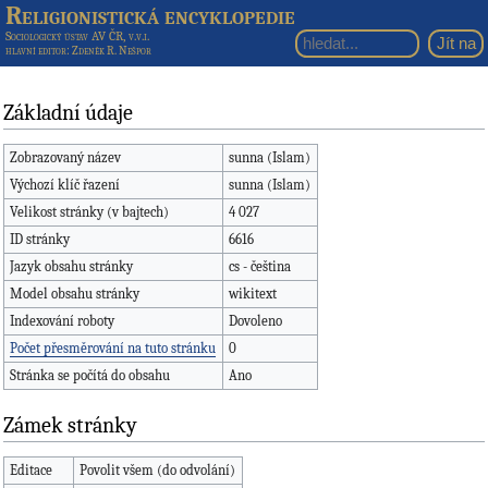
Religionistická encyklopedie
Sociologický ústav AV ČR, v.v.i.
hlavní editor
: Zdeněk R. Nešpor
Základní údaje
Zobrazovaný název
sunna (Islam)
Výchozí klíč řazení
sunna (Islam)
Velikost stránky (v bajtech)
4 027
ID stránky
6616
Jazyk obsahu stránky
cs - čeština
Model obsahu stránky
wikitext
Indexování roboty
Dovoleno
Počet přesměrování na tuto stránku
0
Stránka se počítá do obsahu
Ano
Zámek stránky
Editace
Povolit všem (do odvolání)