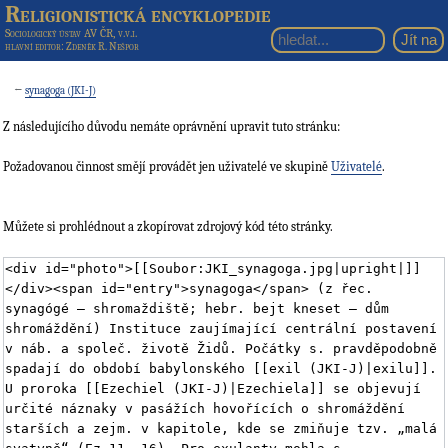
Religionistická encyklopedie
Sociologický ústav AV ČR, v.v.i.
hlavní editor
: Zdeněk R. Nešpor
←
synagoga (JKI-J)
Z následujícího důvodu nemáte oprávnění upravit tuto stránku:
Požadovanou činnost smějí provádět jen uživatelé ve skupině
Uživatelé
.
Můžete si prohlédnout a zkopírovat zdrojový kód této stránky.