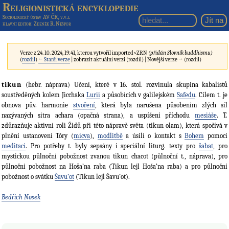
Religionistická encyklopedie
Sociologický ústav AV ČR, v.v.i.
hlavní editor
: Zdeněk R. Nešpor
Verze z 24. 10. 2024, 19:41, kterou vytvořil
imported>ZRN
(přidán Slovník buddhismu)
(
rozdíl
)
← Starší verze
| zobrazit aktuální verzi (rozdíl) | Novější verze → (rozdíl)
tikun
(hebr. náprava) Učení, které v 16. stol. rozvinula skupina kabalistů
soustředěných kolem Jicchaka
Lurii
a působících v galilejském
Safedu
. Cílem t. je
obnova pův. harmonie
stvoření
, která byla narušena působením zlých sil
nazývaných sitra achara (opačná strana), a uspíšení příchodu
mesiáše
. T.
zdůrazňuje aktivní roli Židů při této nápravě světa (tikun olam), která spočívá v
plnění ustanovení Tóry (
micva
),
modlitbě
a úsilí o kontakt s
Bohem
pomocí
meditací
. Pro potřeby t. byly sepsány i speciální liturg. texty pro
šabat
, pro
mystickou půlnoční pobožnost zvanou tikun chacot (půlnoční t., náprava), pro
půlnoční pobožnost na Hoša’na raba (Tikun lejl Hoša’na raba) a pro půlnoční
pobožnost o svátku
Šavu’ot
(Tikun lejl Šavu’ot).
Bedřich Nosek