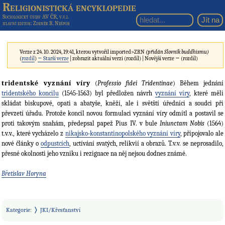
Religionistická encyklopedie
Sociologický ústav AV ČR, v.v.i.
hlavní editor
: Zdeněk R. Nešpor
Verze z 24. 10. 2024, 19:41, kterou vytvořil
imported>ZRN
(přidán Slovník buddhismu)
(
rozdíl
)
← Starší verze
| zobrazit aktuální verzi (rozdíl) | Novější verze → (rozdíl)
tridentské vyznání víry
(
Professio fidei Tridentinae
) Během jednání
tridentského koncilu
(1545-1563) byl předložen návrh
vyznání víry
, které měli
skládat biskupové, opati a abatyše, kněží, ale i světští úředníci a soudci při
převzetí úřadu. Protože koncil novou formulaci vyznání víry odmítl a postavil se
proti takovým snahám, předepsal papež Pius IV. v bule
Iniunctam Nobis
(1564)
t.v.v., které vycházelo z
nikajsko-konstantinopolského vyznání víry
, připojovalo ale
nové články o
odpustcích
, uctívání svatých, relikvií a obrazů. T.v.v. se neprosadilo,
přesné okolnosti jeho vzniku i rezignace na něj nejsou dodnes známé.
Břetislav Horyna
Kategorie
:
JKI/Křesťanství