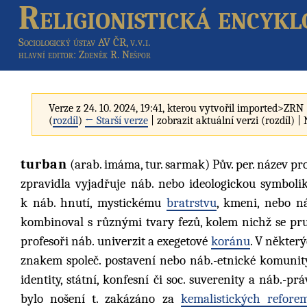
Religionistická encykl
Sociologický ústav AV ČR, v.v.i.
hlavní editor
: Zdeněk R. Nešpor
Verze z 24. 10. 2024, 19:41, kterou vytvořil
imported>ZRN
(
rozdíl
)
← Starší verze
| zobrazit aktuální verzi (rozdíl) |
turban
(arab. imáma, tur. sarmak) Pův. per. název pr
zpravidla vyjadřuje náb. nebo ideologickou symboli
k náb. hnutí, mystickému
bratrstvu
, kmeni, nebo n
kombinoval s různými tvary fezů, kolem nichž se pruh
profesoři náb. univerzit a exegetové
koránu
. V některý
znakem společ. postavení nebo náb.-etnické komunity č
identity, státní, konfesní či soc. suverenity a náb.-p
bylo nošení t. zakázáno za
kemalistických refore