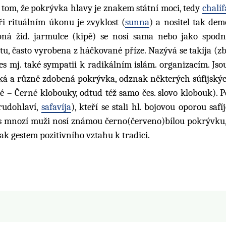
 tom, že pokrývka hlavy je znakem státní moci, tedy
chalíf
ři rituálním úkonu je zvyklost (
sunna
) a nositel tak dem
ná žid. jarmulce (kipě) se nosí sama nebo jako spodn
átu, často vyrobena z háčkované příze. Nazývá se takíja (z
nes mj. také sympatii k radikálním islám. organizacím. Js
soká a různě zdobená pokrývka, odznak některých súfijskýc
 – Černé klobouky, odtud též samo čes. slovo klobouk). 
rudohlaví,
safavíja
), kteří se stali hl. bojovou oporou saf
dnes mnozí muži nosí známou černo(červeno)bílou pokrývku
šak gestem pozitivního vztahu k tradici.