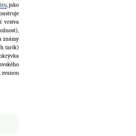
átu
, jako
onstruje
í vrstva
božnost),
ou známy
h tarík)
Pokrývka
íjovského
, zvanou