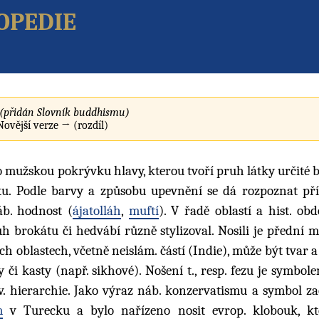
opedie
(přidán Slovník buddhismu)
 Novější verze → (rozdíl)
o mužskou pokrývku hlavy, kterou tvoří pruh látky určité b
ku. Podle barvy a způsobu upevnění se dá rozpoznat pří
áb. hodnost (
ájatolláh
,
muftí
). V řadě oblastí a hist. obd
 brokátu či hedvábí různě stylizoval. Nosili je přední mu
ch oblastech, včetně neislám. částí (Indie), může být tvar a
i kasty (např. sikhové). Nošení t., resp. fezu je symbole
ráv. hierarchie. Jako výraz náb. konzervatismu a symbol za
m
v Turecku a bylo nařízeno nosit evrop. klobouk, kt