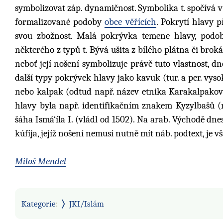
symbolizovat záp. dynamičnost. Symbolika t. spočívá v
formalizované podoby
obce věřících
. Pokrytí hlavy p
svou zbožnost. Malá pokrývka temene hlavy, podob
některého z typů t. Bývá ušita z bílého plátna či brok
neboť její nošení symbolizuje právě tuto vlastnost, d
další typy pokrývek hlavy jako kavuk (tur. a per. vy
nebo kalpak (odtud např. název etnika Karakalpakové
hlavy byla např. identifikačním znakem Kyzylbašů (
šáha Ismá‘íla I. (vládl od 1502). Na arab. Východě 
kúfíja, jejíž nošení nemusí nutně mít náb. podtext, je v
Miloš Mendel
Kategorie
:
JKI/Islám