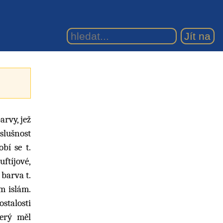
arvy, jež
slušnost
obí se t.
ftíjové,
 barva t.
m islám.
ostalosti
erý měl