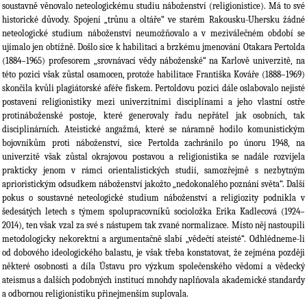
soustavně věnovalo neteologickému studiu náboženství (religionistice). Má to své
historické důvody. Spojení „trůnu a oltáře“ ve starém Rakousku-Uhersku žádné
neteologické studium náboženství neumožňovalo a v meziválečném období se
ujímalo jen obtížně. Došlo sice k habilitaci a brzkému jmenování Otakara Pertolda
(1884–1965) profesorem „srovnávací vědy náboženské“ na Karlově univerzitě, na
této pozici však zůstal osamocen, protože habilitace Františka Kováře (1888–1969)
skončila kvůli plagiátorské aféře fiskem. Pertoldovu pozici dále oslabovalo nejisté
postavení religionistiky mezi univerzitními disciplínami a jeho vlastní ostře
protináboženské postoje, které generovaly řadu nepřátel jak osobních, tak
disciplinárních. Ateistické angažmá, které se náramně hodilo komunistickým
bojovníkům proti náboženství, sice Pertolda zachránilo po únoru 1948, na
univerzitě však zůstal okrajovou postavou a religionistika se nadále rozvíjela
prakticky jenom v rámci orientalistických studií, samozřejmě s nezbytným
aprioristickým odsudkem náboženství jakožto „nedokonalého poznání světa“. Další
pokus o soustavné neteologické studium náboženství a religiozity podnikla v
šedesátých letech s týmem spolupracovníků socioložka Erika Kadlecová (1924–
2014), ten však vzal za své s nástupem tak zvané normalizace. Místo něj nastoupili
metodologicky nekorektní a argumentačně slabí „vědečtí ateisté“. Odhlédneme-li
od dobového ideologického balastu, je však třeba konstatovat, že zejména později
některé osobnosti a díla Ústavu pro výzkum společenského vědomí a vědecký
ateismus a dalších podobných institucí mnohdy naplňovala akademické standardy
a odbornou religionistiku přinejmenším suplovala.