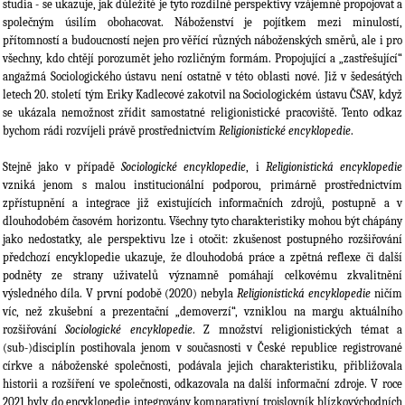
studia - se ukazuje, jak důležité je tyto rozdílné perspektivy vzájemně propojovat a
společným úsilím obohacovat. Náboženství je pojítkem mezi minulostí,
přítomností a budoucností nejen pro věřící různých náboženských směrů, ale i pro
všechny, kdo chtějí porozumět jeho rozličným formám. Propojující a „zastřešující“
angažmá Sociologického ústavu není ostatně v této oblasti nové. Již v šedesátých
letech 20. století tým Eriky Kadlecové zakotvil na Sociologickém ústavu ČSAV, když
se ukázala nemožnost zřídit samostatné religionistické pracoviště. Tento odkaz
bychom rádi rozvíjeli právě prostřednictvím
Religionistické encyklopedie
.
Stejně jako v případě
Sociologické encyklopedie
, i
Religionistická encyklopedie
vzniká jenom s malou institucionální podporou, primárně prostřednictvím
zpřístupnění a integrace již existujících informačních zdrojů, postupně a v
dlouhodobém časovém horizontu. Všechny tyto charakteristiky mohou být chápány
jako nedostatky, ale perspektivu lze i otočit: zkušenost postupného rozšiřování
předchozí encyklopedie ukazuje, že dlouhodobá práce a zpětná reflexe či další
podněty ze strany uživatelů významně pomáhají celkovému zkvalitnění
výsledného díla. V první podobě (2020) nebyla
Religionistická encyklopedie
ničím
víc, než zkušební a prezentační „demoverzí“, vzniklou na margu aktuálního
rozšiřování
Sociologické encyklopedie
. Z množství religionistických témat a
(sub-)disciplín postihovala jenom v současnosti v České republice registrované
církve a náboženské společnosti, podávala jejich charakteristiku, přibližovala
historii a rozšíření ve společnosti, odkazovala na další informační zdroje. V roce
2021 byly do encyklopedie integrovány komparativní trojslovník blízkovýchodních