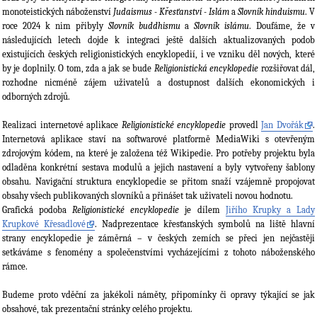
monoteistických náboženství
Judaismus - Křesťanství - Islám
a
Slovník hinduismu
. V
roce 2024 k nim přibyly
Slovník buddhismu
a
Slovník islámu
. Doufáme, že v
následujících letech dojde k integraci ještě dalších aktualizovaných podob
existujících českých religionistických encyklopedií, i ve vzniku děl nových, které
by je doplnily. O tom, zda a jak se bude
Religionistická encyklopedie
rozšiřovat dál,
rozhodne nicméně zájem uživatelů a dostupnost dalších ekonomických i
odborných zdrojů.
Realizaci internetové aplikace
Religionistické encyklopedie
provedl
Jan Dvořák
.
Internetová aplikace staví na softwarové platformě MediaWiki s otevřeným
zdrojovým kódem, na které je založena též Wikipedie. Pro potřeby projektu byla
odladěna konkrétní sestava modulů a jejich nastavení a byly vytvořeny šablony
obsahu. Navigační struktura encyklopedie se přitom snaží vzájemně propojovat
obsahy všech publikovaných slovníků a přinášet tak uživateli novou hodnotu.
Grafická podoba
Religionistické encyklopedie
je dílem
Jiřího Krupky a Lady
Krupkové Křesadlové
. Nadprezentace křesťanských symbolů na liště hlavní
strany encyklopedie je záměrná – v českých zemích se přeci jen nejčastěji
setkáváme s fenomény a společenstvími vycházejícími z tohoto náboženského
rámce.
Budeme proto vděční za jakékoli náměty, připomínky či opravy týkající se jak
obsahové, tak prezentační stránky celého projektu.