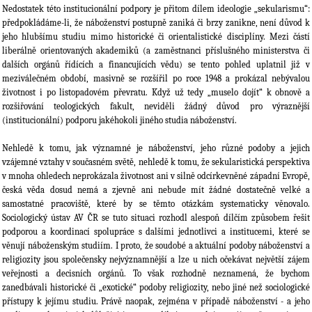
Nedostatek této institucionální podpory je přitom dílem ideologie „sekularismu“:
předpokládáme-li, že náboženství postupně zaniká či brzy zanikne, není důvod k
jeho hlubšímu studiu mimo historické či orientalistické disciplíny. Mezi částí
liberálně orientovaných akademiků (a zaměstnanci příslušného ministerstva či
dalších orgánů řídících a financujících vědu) se tento pohled uplatnil již v
meziválečném období, masivně se rozšířil po roce 1948 a prokázal nebývalou
životnost i po listopadovém převratu. Když už tedy „muselo dojít“ k obnově a
rozšiřování teologických fakult, neviděli žádný důvod pro výraznější
(institucionální) podporu jakéhokoli jiného studia náboženství.
Nehledě k tomu, jak významné je náboženství, jeho různé podoby a jejich
vzájemné vztahy v současném světě, nehledě k tomu, že sekularistická perspektiva
v mnoha ohledech neprokázala životnost ani v silně odcírkevněné západní Evropě,
česká věda dosud nemá a zjevně ani nebude mít žádné dostatečně velké a
samostatné pracoviště, které by se těmto otázkám systematicky věnovalo.
Sociologický ústav AV ČR se tuto situaci rozhodl alespoň dílčím způsobem řešit
podporou a koordinací spolupráce s dalšími jednotlivci a institucemi, které se
věnují náboženským studiím. I proto, že soudobé a aktuální podoby náboženství a
religiozity jsou společensky nejvýznamnější a lze u nich očekávat největší zájem
veřejnosti a decisních orgánů. To však rozhodně neznamená, že bychom
zanedbávali historické či „exotické“ podoby religiozity, nebo jiné než sociologické
přístupy k jejímu studiu. Právě naopak, zejména v případě náboženství - a jeho