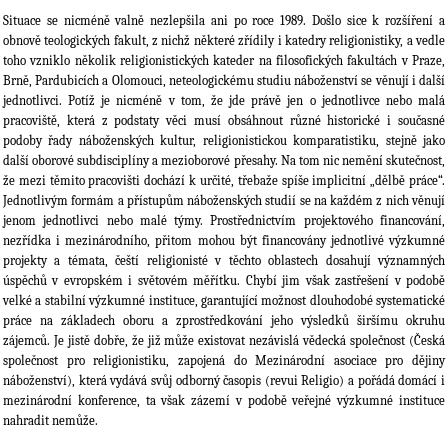
Situace se nicméně valně nezlepšila ani po roce 1989. Došlo sice k rozšíření a
obnově teologických fakult, z nichž některé zřídily i katedry religionistiky, a vedle
toho vzniklo několik religionistických kateder na filosofických fakultách v Praze,
Brně, Pardubicích a Olomouci, neteologickému studiu náboženství se věnují i další
jednotlivci. Potíž je nicméně v tom, že jde právě jen o jednotlivce nebo malá
pracoviště, která z podstaty věci musí obsáhnout různé historické i současné
podoby řady náboženských kultur, religionistickou komparatistiku, stejně jako
další oborové subdisciplíny a mezioborové přesahy. Na tom nic nemění skutečnost,
že mezi těmito pracovišti dochází k určité, třebaže spíše implicitní „dělbě práce“.
Jednotlivým formám a přístupům náboženských studií se na každém z nich věnují
jenom jednotlivci nebo malé týmy. Prostřednictvím projektového financování,
nezřídka i mezinárodního, přitom mohou být financovány jednotlivé výzkumné
projekty a témata, čeští religionisté v těchto oblastech dosahují významných
úspěchů v evropském i světovém měřítku. Chybí jim však zastřešení v podobě
velké a stabilní výzkumné instituce, garantující možnost dlouhodobé systematické
práce na základech oboru a zprostředkování jeho výsledků širšímu okruhu
zájemců. Je jistě dobře, že již může existovat nezávislá vědecká společnost (Česká
společnost pro religionistiku, zapojená do Mezinárodní asociace pro dějiny
náboženství), která vydává svůj odborný časopis (revui Religio) a pořádá domácí i
mezinárodní konference, ta však zázemí v podobě veřejné výzkumné instituce
nahradit nemůže.