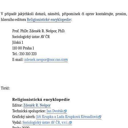
V případě jakýchkoli dotazů, námětů, připomínek či oprav kontaktujte, prosím,
hlavního editora
Religionistické encyklopedie
:
Prof. PhDr. Zdeněk R. Nešpor, PhD.
Sociologický ústav AV ČR
Jilská 1
110 00 Praha 1
Tel.: 210 310 223
E-mail:
zdenek.nespor@soc.cas.cz
Tiráž:
Religionistická encyklopedie
Editor:
Zdeněk R. Nešpor
Technická spolupráce:
Jan Dvořák
Grafický návrh:
Jiří Krupka a Lada Krupková Křesadlová
Vydal:
Sociologický ústav AV ČR, v.v.i.