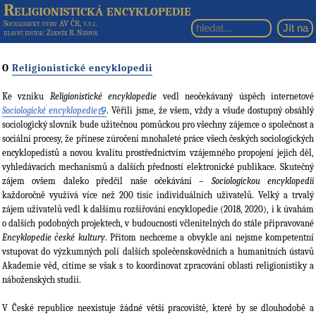
Religionistická encyklopedie
Sociologický ústav AV ČR, v.v.i.
hlavní editor
: Zdeněk R. Nešpor
O
Religionistické encyklopedii
Ke vzniku
Religionistické encyklopedie
vedl neočekávaný úspěch internetové
Sociologické encyklopedie
. Věřili jsme, že všem, vždy a všude dostupný obsáhlý
sociologický slovník bude užitečnou pomůckou pro všechny zájemce o společnost a
sociální procesy, že přinese zúročení mnohaleté práce všech českých sociologických
encyklopedistů a novou kvalitu prostřednictvím vzájemného propojení jejich děl,
vyhledávacích mechanismů a dalších předností elektronické publikace. Skutečný
zájem ovšem daleko předčil naše očekávání –
Sociologickou encyklopedii
každoročně využívá více než 200 tisíc individuálních uživatelů. Velký a trvalý
zájem uživatelů vedl k dalšímu rozšiřování encyklopedie (2018, 2020), i k úvahám
o dalších podobných projektech, v budoucnosti včlenitelných do stále připravované
Encyklopedie české kultury
. Přitom nechceme a obvykle ani nejsme kompetentní
vstupovat do výzkumných polí dalších společenskovědních a humanitních ústavů
Akademie věd, cítíme se však s to koordinovat zpracování oblasti religionistiky a
náboženských studií.
V České republice neexistuje žádné větší pracoviště, které by se dlouhodobě a