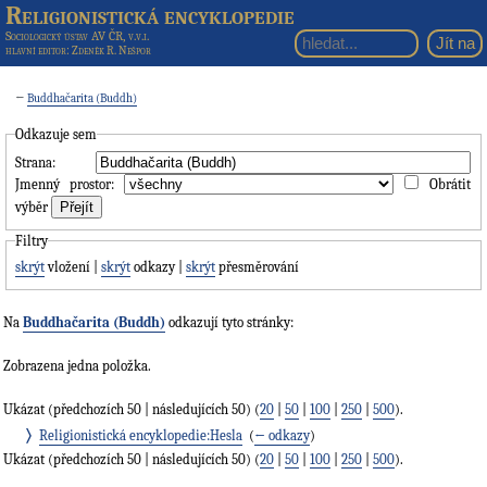
Religionistická encyklopedie
Sociologický ústav AV ČR, v.v.i.
hlavní editor
: Zdeněk R. Nešpor
←
Buddhačarita (Buddh)
Odkazuje sem
Strana:
Jmenný prostor:
Obrátit
výběr
Filtry
skrýt
vložení |
skrýt
odkazy |
skrýt
přesměrování
Na
Buddhačarita (Buddh)
odkazují tyto stránky:
Zobrazena jedna položka.
Ukázat (předchozích 50 | následujících 50) (
20
|
50
|
100
|
250
|
500
).
Religionistická encyklopedie:Hesla
‎
(
← odkazy
)
Ukázat (předchozích 50 | následujících 50) (
20
|
50
|
100
|
250
|
500
).