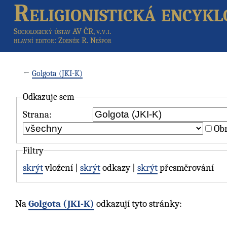
Religionistická encykl
Sociologický ústav AV ČR, v.v.i.
hlavní editor
: Zdeněk R. Nešpor
←
Golgota (JKI-K)
Odkazuje sem
Strana:
Obr
Filtry
skrýt
vložení |
skrýt
odkazy |
skrýt
přesměrování
Na
Golgota (JKI-K)
odkazují tyto stránky: