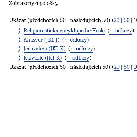
Zobrazeny 4 položky.
Ukázat (předchozích 50 | následujících 50) (
20
|
50
|
1
Religionistická encyklopedie:Hesla
‎
(
← odkazy
)
Ahasver (JKI-J)
‎
(
← odkazy
)
Jeruzalém (JKI-K)
‎
(
← odkazy
)
Kalvárie (JKI-K)
‎
(
← odkazy
)
Ukázat (předchozích 50 | následujících 50) (
20
|
50
|
1