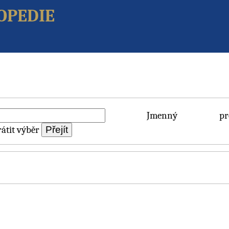
opedie
Jmenný pros
átit výběr