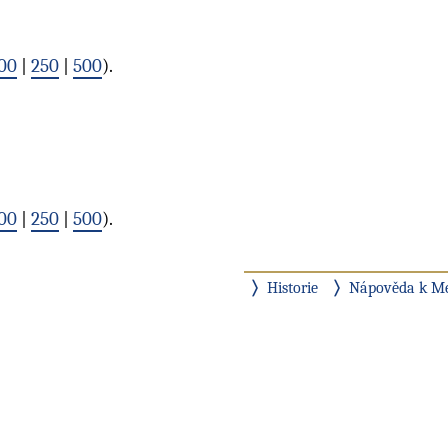
00
|
250
|
500
).
00
|
250
|
500
).
Historie
Nápověda k M