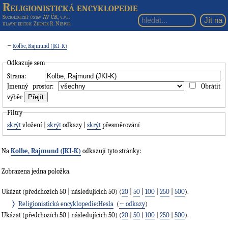
Religionistická encyklopedie
Sociologický ústav AV ČR, v.v.i.
hlavní editor
: Zdeněk R. Nešpor
←
Kolbe, Rajmund (JKI-K)
Odkazuje sem
Strana:
Jmenný prostor:
Obrátit
výběr
Filtry
skrýt
vložení |
skrýt
odkazy |
skrýt
přesměrování
Na
Kolbe, Rajmund (JKI-K)
odkazují tyto stránky:
Zobrazena jedna položka.
Ukázat (předchozích 50 | následujících 50) (
20
|
50
|
100
|
250
|
500
).
Religionistická encyklopedie:Hesla
‎
(
← odkazy
)
Ukázat (předchozích 50 | následujících 50) (
20
|
50
|
100
|
250
|
500
).