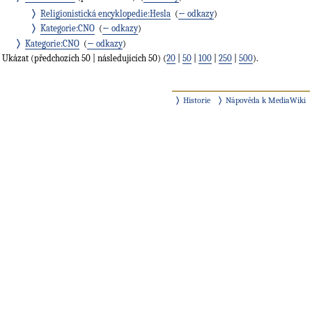
Religionistická encyklopedie:Hesla
‎
(
← odkazy
)
Kategorie:CNO
‎
(
← odkazy
)
Kategorie:CNO
‎
(
← odkazy
)
Ukázat (předchozích 50 | následujících 50) (
20
|
50
|
100
|
250
|
500
).
Historie
Nápověda k MediaWiki