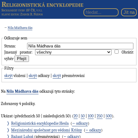
Religionistická encyklopedie
Sociologický ústav AV ČR, v.v.i.
hlavní editor
: Zdeněk R. Nešpor
←
Níla Mádhava dás
Odkazuje sem
Strana:
Jmenný prostor:
Obrátit
výběr
Filtry
skrýt
vložení |
skrýt
odkazy |
skrýt
přesměrování
Na
Níla Mádhava dás
odkazují tyto stránky:
Zobrazeny 4 položky.
Ukázat (předchozích 50 | následujících 50) (
20
|
50
|
100
|
250
|
500
).
Religionistická encyklopedie:Hesla
‎
(
← odkazy
)
Mezinárodní společnost pro vědomí Krišny
‎
(
← odkazy
)
Bažant Luboš
(přesměrování) ‎
(
← odkazy
)