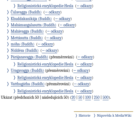
Religionistická encyklopedie:Hesla
‎
(
← odkazy
)
Čúlavagga (Buddh)
‎
(
← odkazy
)
Khuddakanikája (Buddh)
‎
(
← odkazy
)
Mahámangalasutta (Buddh)
‎
(
← odkazy
)
Mahávagga (Buddh)
‎
(
← odkazy
)
Mettásutta (Buddh)
‎
(
← odkazy
)
móha (Buddh)
‎
(
← odkazy
)
Niddésa (Buddh)
‎
(
← odkazy
)
Párájanavagga (Buddh)
(přesměrování) ‎
(
← odkazy
)
Religionistická encyklopedie:Hesla
‎
(
← odkazy
)
Uragavagga (Buddh)
(přesměrování) ‎
(
← odkazy
)
Religionistická encyklopedie:Hesla
‎
(
← odkazy
)
Vatthugátha (Buddh)
(přesměrování) ‎
(
← odkazy
)
Religionistická encyklopedie:Hesla
‎
(
← odkazy
)
Ukázat (předchozích 50 | následujících 50) (
20
|
50
|
100
|
250
|
500
).
Historie
Nápověda k MediaWiki