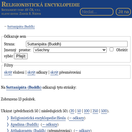
Religionistická encyklopedie
Sociologický ústav AV ČR, v.v.i.
hlavní editor
: Zdeněk R. Nešpor
←
Suttanipáta (Buddh)
Odkazuje sem
Strana:
Jmenný prostor:
Obrátit
výběr
Filtry
skrýt
vložení |
skrýt
odkazy |
skrýt
přesměrování
Na
Suttanipáta (Buddh)
odkazují tyto stránky:
Zobrazeno 13 položek.
Ukázat (předchozích 50 | následujících 50) (
20
|
50
|
100
|
250
|
500
).
Religionistická encyklopedie:Hesla
‎
(
← odkazy
)
Apadána (Buddh)
‎
(
← odkazy
)
Atthakavagga (Buddh)
(přesměrování) ‎
(
← odkazy
)