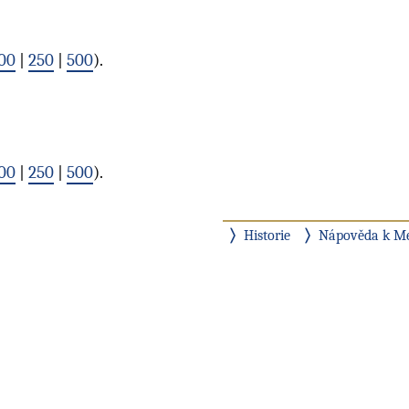
00
|
250
|
500
).
00
|
250
|
500
).
Historie
Nápověda k M