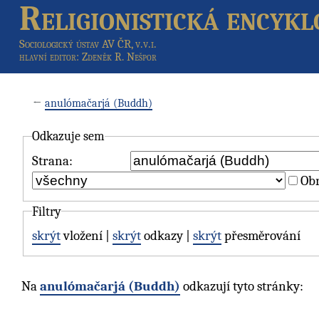
Religionistická encykl
Sociologický ústav AV ČR, v.v.i.
hlavní editor
: Zdeněk R. Nešpor
←
anulómačarjá (Buddh)
Odkazuje sem
Strana:
Obr
Filtry
skrýt
vložení |
skrýt
odkazy |
skrýt
přesměrování
Na
anulómačarjá (Buddh)
odkazují tyto stránky: