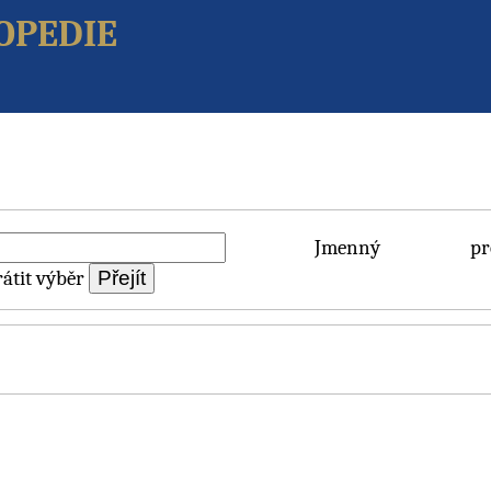
opedie
Jmenný pros
átit výběr