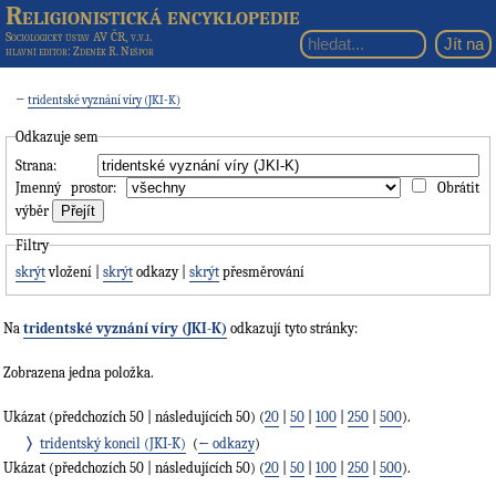
Religionistická encyklopedie
Sociologický ústav AV ČR, v.v.i.
hlavní editor
: Zdeněk R. Nešpor
←
tridentské vyznání víry (JKI-K)
Odkazuje sem
Strana:
Jmenný prostor:
Obrátit
výběr
Filtry
skrýt
vložení |
skrýt
odkazy |
skrýt
přesměrování
Na
tridentské vyznání víry (JKI-K)
odkazují tyto stránky:
Zobrazena jedna položka.
Ukázat (předchozích 50 | následujících 50) (
20
|
50
|
100
|
250
|
500
).
tridentský koncil (JKI-K)
‎
(
← odkazy
)
Ukázat (předchozích 50 | následujících 50) (
20
|
50
|
100
|
250
|
500
).