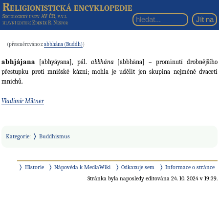
Religionistická encyklopedie
Sociologický ústav AV ČR, v.v.i.
hlavní editor
: Zdeněk R. Nešpor
(přesměrováno z
abbhána (Buddh)
)
abhjájana
[abhyāyana], pál.
abbhána
[abbhāna] – prominutí drobnějšího
přestupku proti mnišské kázni; mohla je udělit jen skupina nejméně dvaceti
mnichů.
Vladimír Miltner
Kategorie
:
Buddhismus
Historie
Nápověda k MediaWiki
Odkazuje sem
Informace o stránce
Stránka byla naposledy editována 24. 10. 2024 v 19:39.