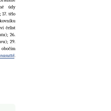
ímé údy
17. tělo
íkovníku
lví čelist
nta
); 26.
ara
); 29.
i obočím
nasuttě
.