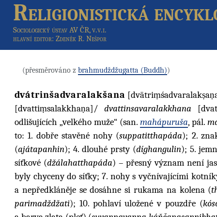
Religionistická encykl
Sociologický ústav AV ČR, v.v.i.
hlavní editor
: Zdeněk R. Nešpor
(přesměrováno z
brahmudždžugatta (Buddh)
)
dvátrinšadvaralakšana
[dvātriṃśadvaralakṣaṇ
[dvattiṃsalakkhaṇa]/
dvattinsavaralakkhana
[dvat
odlišujících „velkého muže“ (san.
mahápuruša
, pál.
ma
to: 1. dobře stavěné nohy (
suppatitthapáda
); 2. zn
(
ajátapanhin
); 4. dlouhé prsty (
díghangulin
); 5. jem
síťkové (
džálahatthapáda
) – přesný význam není jas
byly chyceny do síťky; 7. nohy s vyčnívajícími kotník
a nepředkláněje se dosáhne si rukama na kolena (
t
parimadždžati
); 10. pohlaví uložené v pouzdře (
kós
a barva zlata (pleť) (
suvannavanna káňčanasannibha