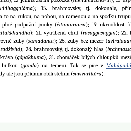
uddhaggalóma
); 15. brahmovsky, tj. dokonale, př
 a to na rukou, na nohou, na ramenou a na spodku trupu; 
8. plné podpažní jamky (
čitantaransa
); 19. okrouhlost f
ttakkhandha
); 21. vytříbená chuť (
rasaggasaggin
); 22. 
 rovné zuby (
samadanta
); 25. zuby bez mezer (
aviralada
tadživhá
); 28. brahmovský, tj. dokonalý hlas (
brahmass
 kráva (
gópakhuma
); 31. chomáček bílých chloupků mez
s bulkou (
ganda
) na temeni. Tak se píše v
Mahápadá
 ale jsou přidána oblá stehna (
suvivartitóru
).