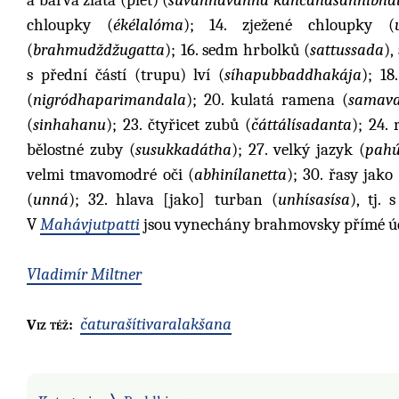
chloupky (
ékélalóma
); 14. zježené chloupky (
(
brahmudždžugatta
); 16. sedm hrbolků (
sattussada
),
s přední částí (trupu) lví (
síhapubbaddhakája
); 1
(
nigródhaparimandala
); 20. kulatá ramena (
samava
(
sinhahanu
); 23. čtyřicet zubů (
čáttálísadanta
); 24.
bělostné zuby (
susukkadátha
); 27. velký jazyk (
pahú
velmi tmavomodré oči (
abhinílanetta
); 30. řasy jako
(
unná
); 32. hlava [jako] turban (
unhísasísa
), tj. 
V
Mahávjutpatti
jsou vynechány brahmovsky přímé údy,
Vladimír Miltner
čaturašítivaralakšana
Viz též: