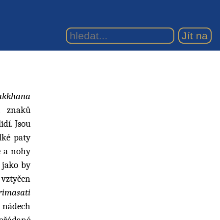
lakkhana
h znaků
idí. Jsou
elké paty
ce a nohy
 jako by
e vztyčen
rimasati
ý nádech
spořádané