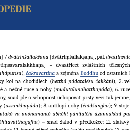
opedie
a] /
dvátrinšallakšana
[dvātriṃśallakṣaṇa], pál.
dvattinsa
tiṃsavaralakkhaṇa] – dvaatřicet zvláštních tělesnýc
hápurisa
),
čakravartina
a zejména
Buddhu
od ostatních l
aky kol na chodidlech (
hetthá pádatalésu čakkáni
); 3. v
né a něžné ruce a nohy (
mudutalunahatthapáda
); 6. ru
ný, snad jde o schopnost uchopovat prsty věci tak jemně,
y (
ussankhapáda
); 8. antilopí nohy (
énidžangha
); 9. stoj
hitakó va anónamantó ubhóhi pánitaléhi džannukáni pa
óhitavatthagujha
) – snad žalud v předkožce; 11. zlatav
tača
); 12. jemná zářná pokožka (
sukhumaččhavin
); 13. u