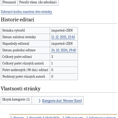
Přesunutí
Povolit všem (do odvolání)
Zobrazit knihu zamčení této stránky.
Historie editací
Stránku vytvořil
imported>ZRN
Datum založení stránky
11. 12. 2021, 12:43
Naposledy editoval
imported>ZRN
Datum poslední editace
24. 10. 2024, 19:40
Celkový počet editací
3
Celkový počet různých autorů
1
Počet nedávných (90 dní) editací
0
Nedávný počet různých autorů
0
Vlastnosti stránky
Skrytá kategorie (1)
Kategorie:Aut: Werner Karel
Historie
Nápověda k MediaWiki
Odkazuje sem
Informace o stránce