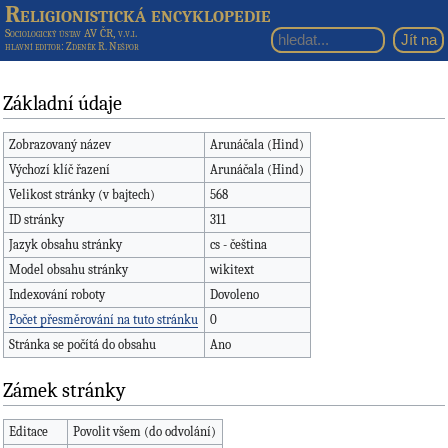
Religionistická encyklopedie
Sociologický ústav AV ČR, v.v.i.
hlavní editor
: Zdeněk R. Nešpor
Základní údaje
Zobrazovaný název
Arunáčala (Hind)
Výchozí klíč řazení
Arunáčala (Hind)
Velikost stránky (v bajtech)
568
ID stránky
311
Jazyk obsahu stránky
cs - čeština
Model obsahu stránky
wikitext
Indexování roboty
Dovoleno
Počet přesměrování na tuto stránku
0
Stránka se počítá do obsahu
Ano
Zámek stránky
Editace
Povolit všem (do odvolání)