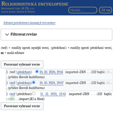
Religionistická encyklopedie
Sociologický ústav AV ČR, v.v.i.
hlavní editor
: Zdeněk R. Nešpor
Zobrazit protokolovací záznamy k této stránce
Filtrovat revize
(teď) = rozdíly oproti nynější verzi, (předchozí) = rozdíly oproti předchozí verzi,
m
= malá editace
teď
předchozí
24. 10. 2024, 19:41
‎
imported>ZRN
‎
122 bajtů
0
‎
přidán Slovník buddhismu
teď
předchozí
24. 10. 2024, 19:07
‎
imported>ZRN
‎
122 bajtů
0
‎
přidán Slovník buddhismu
teď
předchozí
11. 12. 2021, 12:43
‎
imported>ZRN
‎
122 bajtů
+122
‎
import JKI a Hind