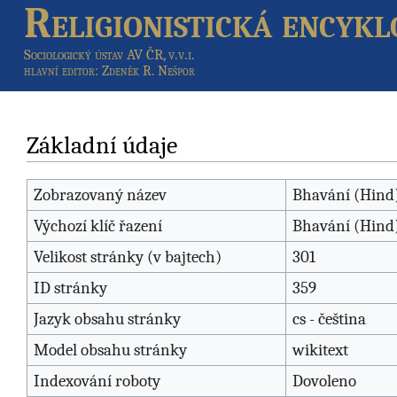
Religionistická encykl
Sociologický ústav AV ČR, v.v.i.
hlavní editor
: Zdeněk R. Nešpor
Základní údaje
Zobrazovaný název
Bhavání (Hind
Výchozí klíč řazení
Bhavání (Hind
Velikost stránky (v bajtech)
301
ID stránky
359
Jazyk obsahu stránky
cs - čeština
Model obsahu stránky
wikitext
Indexování roboty
Dovoleno