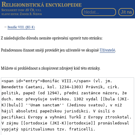
Religionistická encyklopedie
Sociologický ústav AV ČR, v.v.i.
hlavní editor
: Zdeněk R. Nešpor
←
Bonifác VIII. (JKI-K)
Z následujícího důvodu nemáte oprávnění upravit tuto stránku:
Požadovanou činnost smějí provádět jen uživatelé ve skupině
Uživatelé
.
Můžete si prohlédnout a zkopírovat zdrojový kód této stránky.