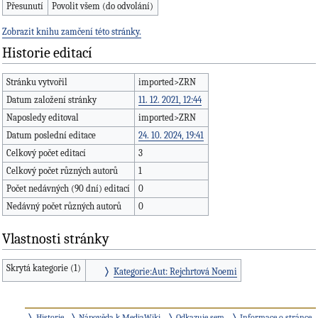
Přesunutí
Povolit všem (do odvolání)
Zobrazit knihu zamčení této stránky.
Historie editací
Stránku vytvořil
imported>ZRN
Datum založení stránky
11. 12. 2021, 12:44
Naposledy editoval
imported>ZRN
Datum poslední editace
24. 10. 2024, 19:41
Celkový počet editací
3
Celkový počet různých autorů
1
Počet nedávných (90 dní) editací
0
Nedávný počet různých autorů
0
Vlastnosti stránky
Skrytá kategorie (1)
Kategorie:Aut: Rejchrtová Noemi
Historie
Nápověda k MediaWiki
Odkazuje sem
Informace o stránce