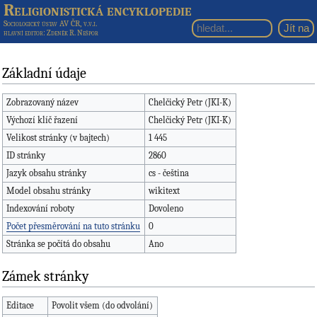
Religionistická encyklopedie
Sociologický ústav AV ČR, v.v.i.
hlavní editor
: Zdeněk R. Nešpor
Základní údaje
Zobrazovaný název
Chelčický Petr (JKI-K)
Výchozí klíč řazení
Chelčický Petr (JKI-K)
Velikost stránky (v bajtech)
1 445
ID stránky
2860
Jazyk obsahu stránky
cs - čeština
Model obsahu stránky
wikitext
Indexování roboty
Dovoleno
Počet přesměrování na tuto stránku
0
Stránka se počítá do obsahu
Ano
Zámek stránky
Editace
Povolit všem (do odvolání)