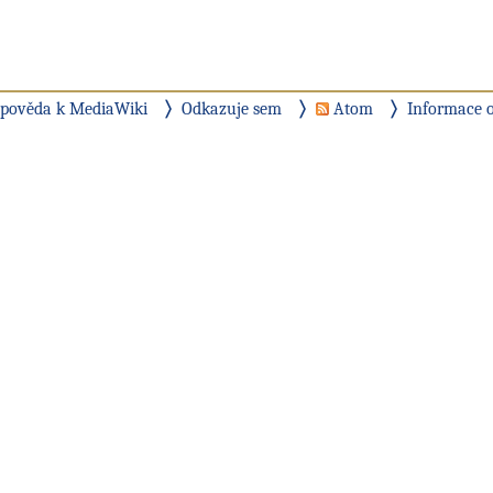
pověda k MediaWiki
Odkazuje sem
Atom
Informace o