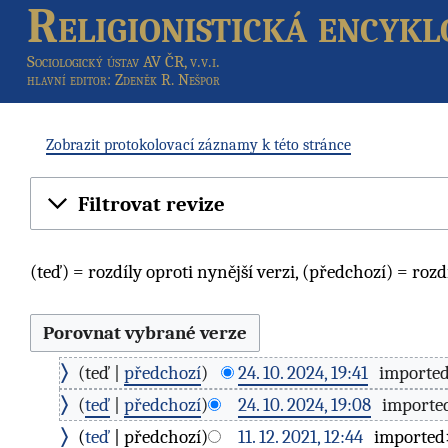
Religionistická encykl
Sociologický ústav AV ČR, v.v.i.
hlavní editor
: Zdeněk R. Nešpor
Zobrazit protokolovací záznamy k této stránce
Filtrovat revize
(teď) = rozdíly oproti nynější verzi, (předchozí) = rozd
teď
předchozí
24. 10. 2024, 19:41
‎
importe
teď
předchozí
24. 10. 2024, 19:08
‎
import
teď
předchozí
11. 12. 2021, 12:44
‎
importe