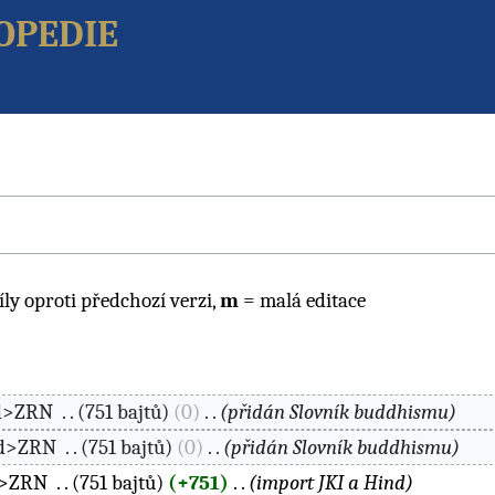
opedie
íly oproti předchozí verzi,
m
= malá editace
d>ZRN
‎
751 bajtů
0
‎
přidán Slovník buddhismu
ed>ZRN
‎
751 bajtů
0
‎
přidán Slovník buddhismu
d>ZRN
‎
751 bajtů
+751
‎
import JKI a Hind