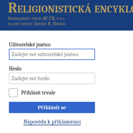
Religionistická encykl
Sociologický ústav AV ČR, v.v.i.
hlavní editor
: Zdeněk R. Nešpor
Uživatelské jméno
Heslo
Přihlásit trvale
Přihlásit se
Nápověda k přihlašování