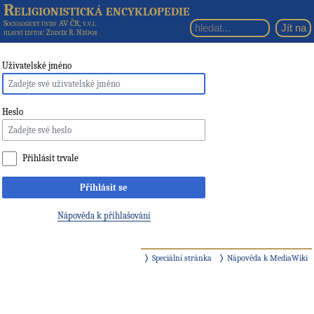
Religionistická encyklopedie
Sociologický ústav AV ČR, v.v.i.
hlavní editor
: Zdeněk R. Nešpor
Uživatelské jméno
Heslo
Přihlásit trvale
Přihlásit se
Nápověda k přihlašování
Speciální stránka
Nápověda k MediaWiki