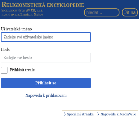
Religionistická encyklopedie
Sociologický ústav AV ČR, v.v.i.
hlavní editor
: Zdeněk R. Nešpor
Uživatelské jméno
Heslo
Přihlásit trvale
Přihlásit se
Nápověda k přihlašování
Speciální stránka
Nápověda k MediaWiki