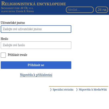
Religionistická encyklopedie
Sociologický ústav AV ČR, v.v.i.
hlavní editor
: Zdeněk R. Nešpor
Uživatelské jméno
Heslo
Přihlásit trvale
Přihlásit se
Nápověda k přihlašování
Speciální stránka
Nápověda k MediaWiki