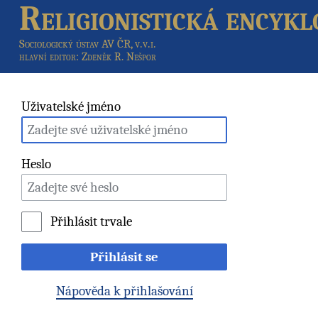
Religionistická encykl
Sociologický ústav AV ČR, v.v.i.
hlavní editor
: Zdeněk R. Nešpor
Uživatelské jméno
Heslo
Přihlásit trvale
Přihlásit se
Nápověda k přihlašování