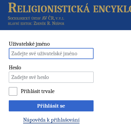
Religionistická encykl
Sociologický ústav AV ČR, v.v.i.
hlavní editor
: Zdeněk R. Nešpor
Uživatelské jméno
Heslo
Přihlásit trvale
Přihlásit se
Nápověda k přihlašování