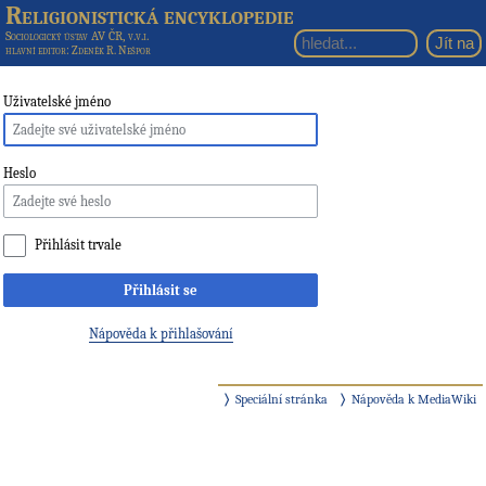
Religionistická encyklopedie
Sociologický ústav AV ČR, v.v.i.
hlavní editor
: Zdeněk R. Nešpor
Uživatelské jméno
Heslo
Přihlásit trvale
Přihlásit se
Nápověda k přihlašování
Speciální stránka
Nápověda k MediaWiki